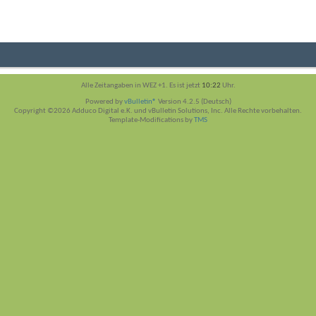
Alle Zeitangaben in WEZ +1. Es ist jetzt
10:22
Uhr.
Powered by
vBulletin®
Version 4.2.5 (Deutsch)
Copyright ©2026 Adduco Digital e.K. und vBulletin Solutions, Inc. Alle Rechte vorbehalten.
Template-Modifications by
TMS