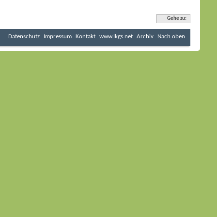
Gehe zu:
Datenschutz
Impressum
Kontakt
www.lkgs.net
Archiv
Nach oben