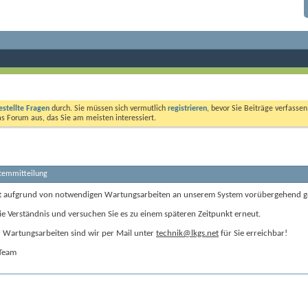
estellte Fragen
durch. Sie müssen sich vermutlich
registrieren
, bevor Sie Beiträge verfasse
das Forum aus, das Sie am meisten interessiert.
stemmitteilung
t aufgrund von notwendigen Wartungsarbeiten an unserem System vorübergehend g
ie Verständnis und versuchen Sie es zu einem späteren Zeitpunkt erneut.
Wartungsarbeiten sind wir per Mail unter
technik@lkgs.net
für Sie erreichbar!
-Team