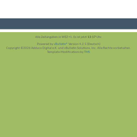
Alle Zeitangaben in WEZ +1. Es ist jetzt
13:17
Uhr.
Powered by
vBulletin®
Version 4.2.5 (Deutsch)
Copyright ©2026 Adduco Digital e.K. und vBulletin Solutions, Inc. Alle Rechte vorbehalten.
Template-Modifications by
TMS