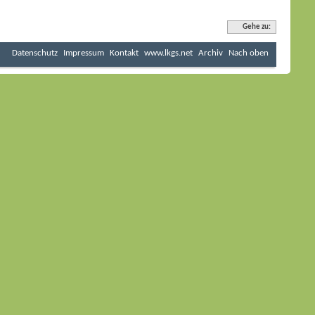
Gehe zu:
Datenschutz
Impressum
Kontakt
www.lkgs.net
Archiv
Nach oben