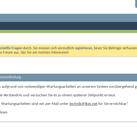
estellte Fragen
durch. Sie müssen sich vermutlich
registrieren
, bevor Sie Beiträge verfasse
das Forum aus, das Sie am meisten interessiert.
stemmitteilung
t aufgrund von notwendigen Wartungsarbeiten an unserem System vorübergehend g
ie Verständnis und versuchen Sie es zu einem späteren Zeitpunkt erneut.
Wartungsarbeiten sind wir per Mail unter
technik@lkgs.net
für Sie erreichbar!
-Team