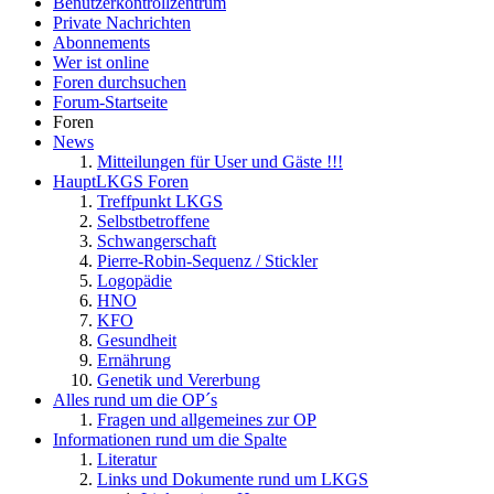
Benutzerkontrollzentrum
Private Nachrichten
Abonnements
Wer ist online
Foren durchsuchen
Forum-Startseite
Foren
News
Mitteilungen für User und Gäste !!!
HauptLKGS Foren
Treffpunkt LKGS
Selbstbetroffene
Schwangerschaft
Pierre-Robin-Sequenz / Stickler
Logopädie
HNO
KFO
Gesundheit
Ernährung
Genetik und Vererbung
Alles rund um die OP´s
Fragen und allgemeines zur OP
Informationen rund um die Spalte
Literatur
Links und Dokumente rund um LKGS