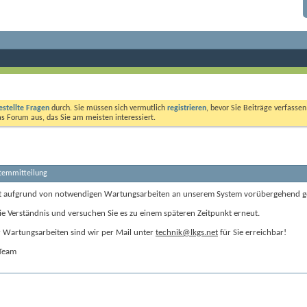
estellte Fragen
durch. Sie müssen sich vermutlich
registrieren
, bevor Sie Beiträge verfasse
das Forum aus, das Sie am meisten interessiert.
stemmitteilung
t aufgrund von notwendigen Wartungsarbeiten an unserem System vorübergehend g
ie Verständnis und versuchen Sie es zu einem späteren Zeitpunkt erneut.
Wartungsarbeiten sind wir per Mail unter
technik@lkgs.net
für Sie erreichbar!
-Team