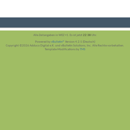
Alle Zeitangaben in WEZ +1. Es ist jetzt
22:38
Uhr.
Powered by
vBulletin®
Version 4.2.5 (Deutsch)
Copyright ©2026 Adduco Digital e.K. und vBulletin Solutions, Inc. Alle Rechte vorbehalten.
Template-Modifications by
TMS