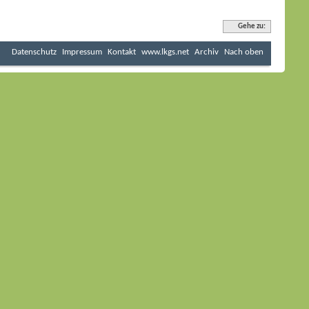
Gehe zu:
Datenschutz
Impressum
Kontakt
www.lkgs.net
Archiv
Nach oben