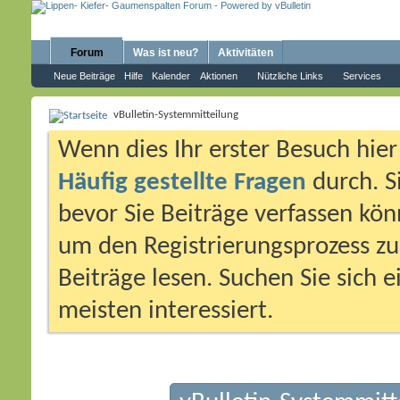
Forum
Was ist neu?
Aktivitäten
Neue Beiträge
Hilfe
Kalender
Aktionen
Nützliche Links
Services
vBulletin-Systemmitteilung
Wenn dies Ihr erster Besuch hier i
Häufig gestellte Fragen
durch. S
bevor Sie Beiträge verfassen könn
um den Registrierungsprozess zu 
Beiträge lesen. Suchen Sie sich 
meisten interessiert.