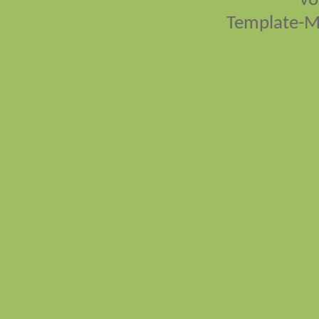
vo
Template-M