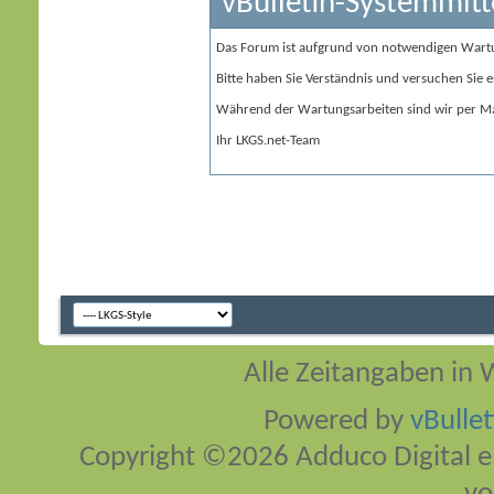
vBulletin-Systemmitt
Das Forum ist aufgrund von notwendigen Wart
Bitte haben Sie Verständnis und versuchen Sie e
Während der Wartungsarbeiten sind wir per Ma
Ihr LKGS.net-Team
Alle Zeitangaben in W
Powered by
vBulle
Copyright ©2026 Adduco Digital e.K