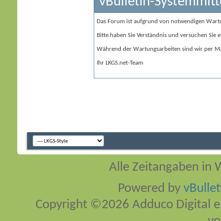
vBulletin-Systemmitt
Das Forum ist aufgrund von notwendigen Wart
Bitte haben Sie Verständnis und versuchen Sie e
Während der Wartungsarbeiten sind wir per Ma
Ihr LKGS.net-Team
Alle Zeitangaben in W
Powered by
vBulle
Copyright ©2026 Adduco Digital e.K