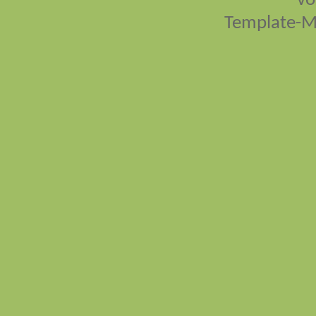
vo
Template-M