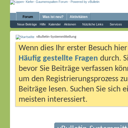
Forum
Was ist neu?
Aktivitäten
Neue Beiträge
Hilfe
Kalender
Aktionen
Nützliche Links
Services
vBulletin-Systemmitteilung
Wenn dies Ihr erster Besuch hier i
Häufig gestellte Fragen
durch. S
bevor Sie Beiträge verfassen könn
um den Registrierungsprozess zu 
Beiträge lesen. Suchen Sie sich 
meisten interessiert.