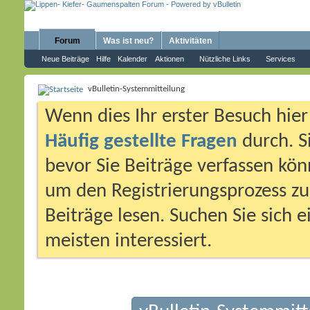
Forum
Was ist neu?
Aktivitäten
Neue Beiträge
Hilfe
Kalender
Aktionen
Nützliche Links
Services
vBulletin-Systemmitteilung
Wenn dies Ihr erster Besuch hier i
Häufig gestellte Fragen
durch. S
bevor Sie Beiträge verfassen könn
um den Registrierungsprozess zu 
Beiträge lesen. Suchen Sie sich 
meisten interessiert.