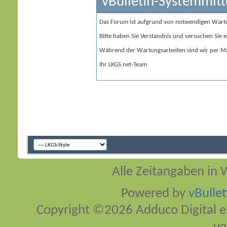
vBulletin-Systemmitt
Das Forum ist aufgrund von notwendigen Wart
Bitte haben Sie Verständnis und versuchen Sie e
Während der Wartungsarbeiten sind wir per Ma
Ihr LKGS.net-Team
Alle Zeitangaben in W
Powered by
vBulle
Copyright ©2026 Adduco Digital e.K