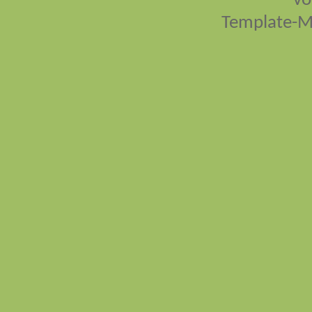
vo
Template-M