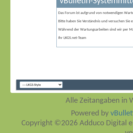
vBulletin-Systemmitt
Das Forum ist aufgrund von notwendigen Wart
Bitte haben Sie Verständnis und versuchen Sie e
Während der Wartungsarbeiten sind wir per Ma
Ihr LKGS.net-Team
Alle Zeitangaben in W
Powered by
vBulle
Copyright ©2026 Adduco Digital e.K