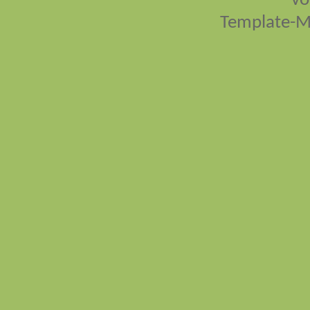
vo
Template-M