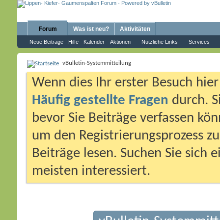
Forum
Was ist neu?
Aktivitäten
Neue Beiträge
Hilfe
Kalender
Aktionen
Nützliche Links
Services
vBulletin-Systemmitteilung
Wenn dies Ihr erster Besuch hier i
Häufig gestellte Fragen
durch. S
bevor Sie Beiträge verfassen könn
um den Registrierungsprozess zu 
Beiträge lesen. Suchen Sie sich 
meisten interessiert.