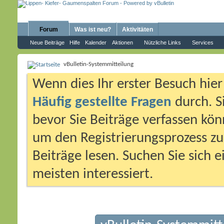
Forum
Was ist neu?
Aktivitäten
Neue Beiträge
Hilfe
Kalender
Aktionen
Nützliche Links
Services
vBulletin-Systemmitteilung
Wenn dies Ihr erster Besuch hier i
Häufig gestellte Fragen
durch. S
bevor Sie Beiträge verfassen könn
um den Registrierungsprozess zu 
Beiträge lesen. Suchen Sie sich 
meisten interessiert.