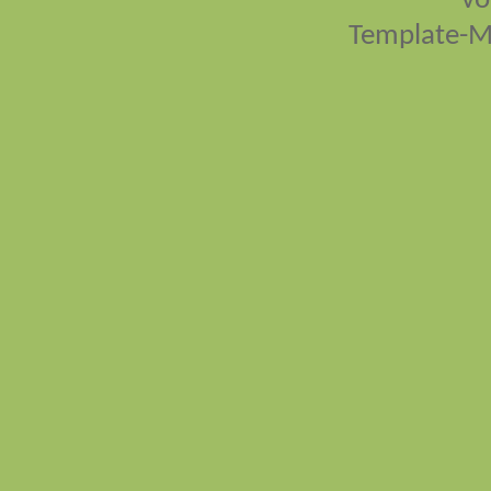
vo
Template-M