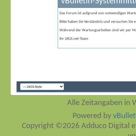
vBulletin-Systemmitt
Das Forum ist aufgrund von notwendigen Wart
Bitte haben Sie Verständnis und versuchen Sie e
Während der Wartungsarbeiten sind wir per Ma
Ihr LKGS.net-Team
Alle Zeitangaben in W
Powered by
vBulle
Copyright ©2026 Adduco Digital e.K