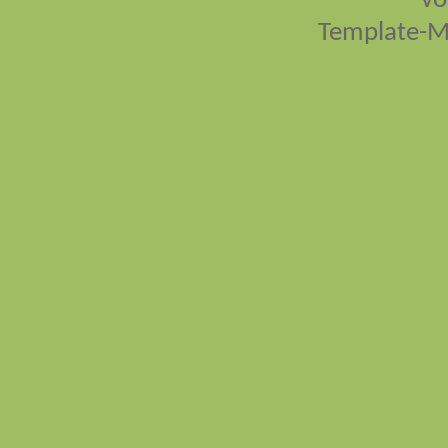
vo
Template-M