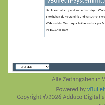
vBulletin-Systemmitt
Das Forum ist aufgrund von notwendigen Wart
Bitte haben Sie Verständnis und versuchen Sie e
Während der Wartungsarbeiten sind wir per Ma
Ihr LKGS.net-Team
Alle Zeitangaben in W
Powered by
vBulle
Copyright ©2026 Adduco Digital e.K