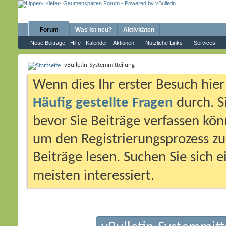
Forum
Was ist neu?
Aktivitäten
Neue Beiträge
Hilfe
Kalender
Aktionen
Nützliche Links
Services
vBulletin-Systemmitteilung
Wenn dies Ihr erster Besuch hier i
Häufig gestellte Fragen
durch. S
bevor Sie Beiträge verfassen könn
um den Registrierungsprozess zu 
Beiträge lesen. Suchen Sie sich 
meisten interessiert.