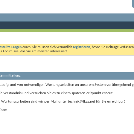
estellte Fragen
durch. Sie müssen sich vermutlich
registrieren
, bevor Sie Beiträge verfasse
das Forum aus, das Sie am meisten interessiert.
stemmitteilung
t aufgrund von notwendigen Wartungsarbeiten an unserem System vorübergehend g
ie Verständnis und versuchen Sie es zu einem späteren Zeitpunkt erneut.
Wartungsarbeiten sind wir per Mail unter
technik@lkgs.net
für Sie erreichbar!
-Team