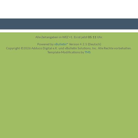
Alle Zeitangaben in WEZ +1. Es ist jetzt
05:11
Uhr.
Powered by
vBulletin®
Version 4.2.5 (Deutsch)
Copyright ©2026 Adduco Digital e.K. und vBulletin Solutions, Inc. Alle Rechte vorbehalten.
Template-Modifications by
TMS