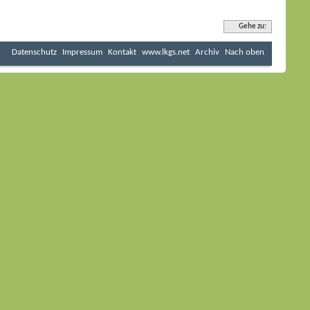
Gehe zu:
Datenschutz
Impressum
Kontakt
www.lkgs.net
Archiv
Nach oben