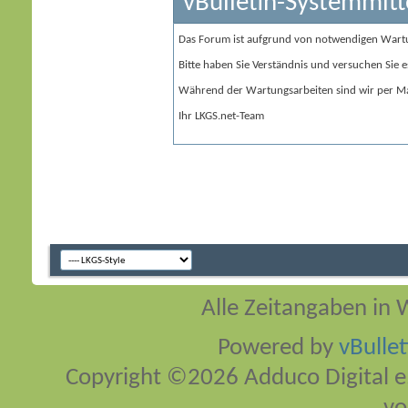
vBulletin-Systemmitt
Das Forum ist aufgrund von notwendigen Wart
Bitte haben Sie Verständnis und versuchen Sie e
Während der Wartungsarbeiten sind wir per Ma
Ihr LKGS.net-Team
Alle Zeitangaben in W
Powered by
vBulle
Copyright ©2026 Adduco Digital e.K