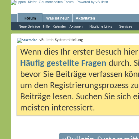
Forum
Was ist neu?
Aktivitäten
Neue Beiträge
Hilfe
Kalender
Aktionen
Nützliche Links
Services
vBulletin-Systemmitteilung
Wenn dies Ihr erster Besuch hier i
Häufig gestellte Fragen
durch. S
bevor Sie Beiträge verfassen könn
um den Registrierungsprozess zu 
Beiträge lesen. Suchen Sie sich 
meisten interessiert.