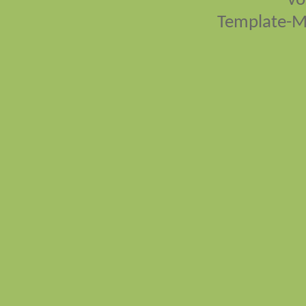
vo
Template-M