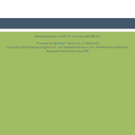
Alle Zeitangaben in WEZ +1. Es ist jetzt
07:10
Uhr.
Powered by
vBulletin®
Version 4.2.5 (Deutsch)
Copyright ©2026 Adduco Digital e.K. und vBulletin Solutions, Inc. Alle Rechte vorbehalten.
Template-Modifications by
TMS