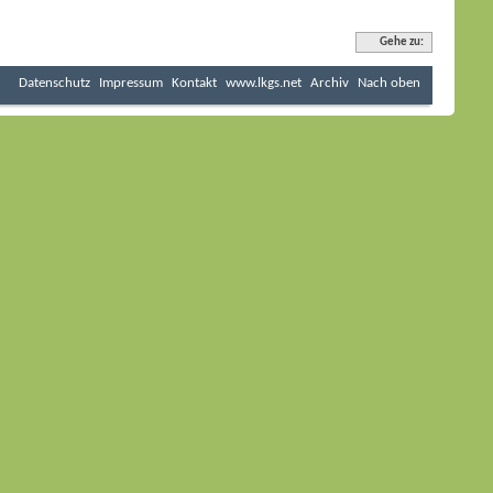
Gehe zu:
Datenschutz
Impressum
Kontakt
www.lkgs.net
Archiv
Nach oben