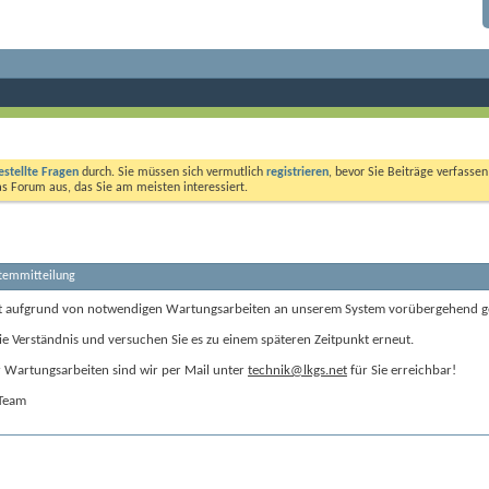
estellte Fragen
durch. Sie müssen sich vermutlich
registrieren
, bevor Sie Beiträge verfasse
das Forum aus, das Sie am meisten interessiert.
stemmitteilung
t aufgrund von notwendigen Wartungsarbeiten an unserem System vorübergehend g
ie Verständnis und versuchen Sie es zu einem späteren Zeitpunkt erneut.
Wartungsarbeiten sind wir per Mail unter
technik@lkgs.net
für Sie erreichbar!
-Team