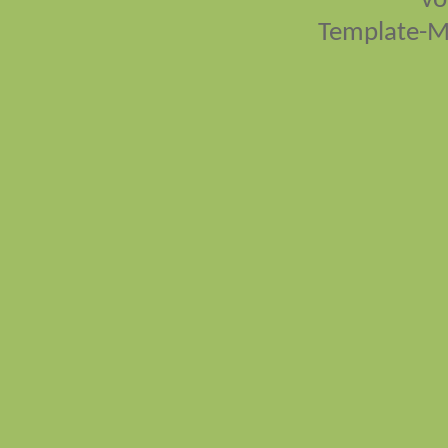
vo
Template-M