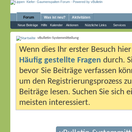
Forum
Was ist neu?
Aktivitäten
Neue Beiträge
Hilfe
Kalender
Aktionen
Nützliche Links
Services
vBulletin-Systemmitteilung
Wenn dies Ihr erster Besuch hier i
Häufig gestellte Fragen
durch. S
bevor Sie Beiträge verfassen könn
um den Registrierungsprozess zu 
Beiträge lesen. Suchen Sie sich 
meisten interessiert.