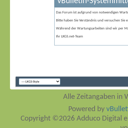
vBulletin-Systemmitt
Das Forum ist aufgrund von notwendigen Wart
Bitte haben Sie Verständnis und versuchen Sie e
Während der Wartungsarbeiten sind wir per Ma
Ihr LKGS.net-Team
Alle Zeitangaben in W
Powered by
vBulle
Copyright ©2026 Adduco Digital e.K