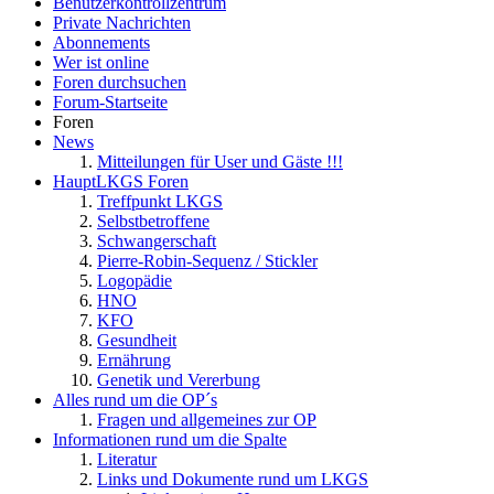
Benutzerkontrollzentrum
Private Nachrichten
Abonnements
Wer ist online
Foren durchsuchen
Forum-Startseite
Foren
News
Mitteilungen für User und Gäste !!!
HauptLKGS Foren
Treffpunkt LKGS
Selbstbetroffene
Schwangerschaft
Pierre-Robin-Sequenz / Stickler
Logopädie
HNO
KFO
Gesundheit
Ernährung
Genetik und Vererbung
Alles rund um die OP´s
Fragen und allgemeines zur OP
Informationen rund um die Spalte
Literatur
Links und Dokumente rund um LKGS