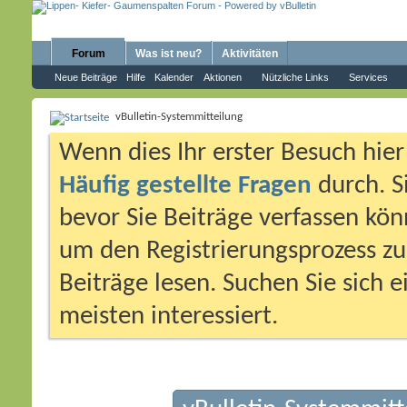
Forum
Was ist neu?
Aktivitäten
Neue Beiträge
Hilfe
Kalender
Aktionen
Nützliche Links
Services
vBulletin-Systemmitteilung
Wenn dies Ihr erster Besuch hier i
Häufig gestellte Fragen
durch. S
bevor Sie Beiträge verfassen könn
um den Registrierungsprozess zu 
Beiträge lesen. Suchen Sie sich 
meisten interessiert.