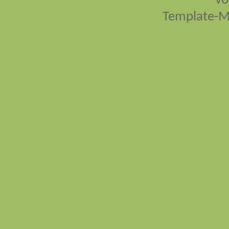
vo
Template-M