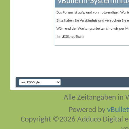
vBulletin-Systemmitt
Das Forum ist aufgrund von notwendigen Wart
Bitte haben Sie Verständnis und versuchen Sie e
Während der Wartungsarbeiten sind wir per Ma
Ihr LKGS.net-Team
Alle Zeitangaben in W
Powered by
vBulle
Copyright ©2026 Adduco Digital e.K