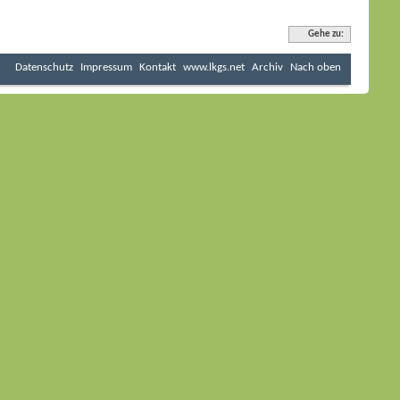
Gehe zu:
Datenschutz
Impressum
Kontakt
www.lkgs.net
Archiv
Nach oben