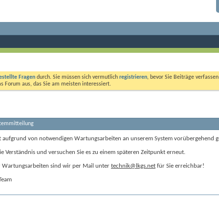
estellte Fragen
durch. Sie müssen sich vermutlich
registrieren
, bevor Sie Beiträge verfasse
das Forum aus, das Sie am meisten interessiert.
stemmitteilung
t aufgrund von notwendigen Wartungsarbeiten an unserem System vorübergehend g
ie Verständnis und versuchen Sie es zu einem späteren Zeitpunkt erneut.
Wartungsarbeiten sind wir per Mail unter
technik@lkgs.net
für Sie erreichbar!
-Team