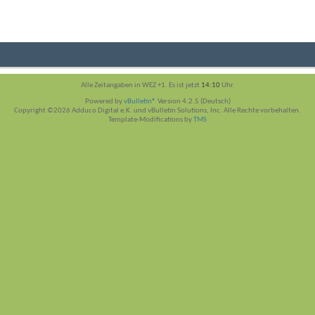
Alle Zeitangaben in WEZ +1. Es ist jetzt
14:10
Uhr.
Powered by
vBulletin®
Version 4.2.5 (Deutsch)
Copyright ©2026 Adduco Digital e.K. und vBulletin Solutions, Inc. Alle Rechte vorbehalten.
Template-Modifications by
TMS