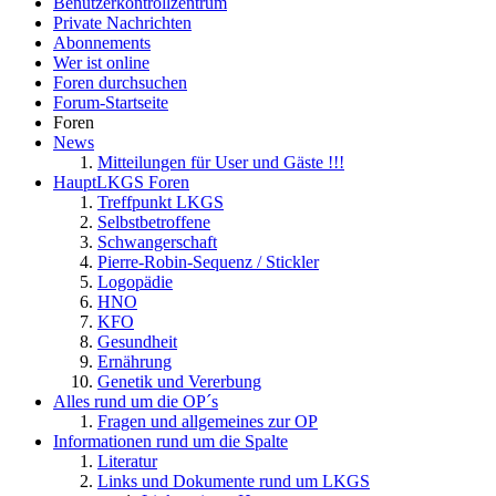
Benutzerkontrollzentrum
Private Nachrichten
Abonnements
Wer ist online
Foren durchsuchen
Forum-Startseite
Foren
News
Mitteilungen für User und Gäste !!!
HauptLKGS Foren
Treffpunkt LKGS
Selbstbetroffene
Schwangerschaft
Pierre-Robin-Sequenz / Stickler
Logopädie
HNO
KFO
Gesundheit
Ernährung
Genetik und Vererbung
Alles rund um die OP´s
Fragen und allgemeines zur OP
Informationen rund um die Spalte
Literatur
Links und Dokumente rund um LKGS