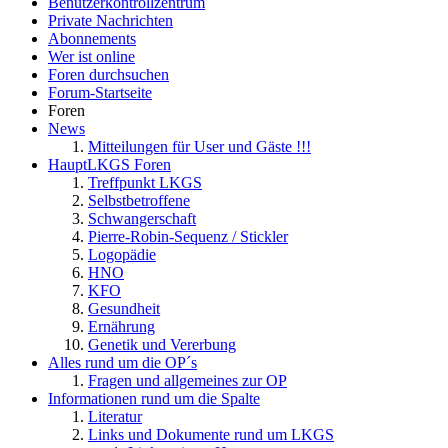
Benutzerkontrollzentrum
Private Nachrichten
Abonnements
Wer ist online
Foren durchsuchen
Forum-Startseite
Foren
News
Mitteilungen für User und Gäste !!!
HauptLKGS Foren
Treffpunkt LKGS
Selbstbetroffene
Schwangerschaft
Pierre-Robin-Sequenz / Stickler
Logopädie
HNO
KFO
Gesundheit
Ernährung
Genetik und Vererbung
Alles rund um die OP´s
Fragen und allgemeines zur OP
Informationen rund um die Spalte
Literatur
Links und Dokumente rund um LKGS