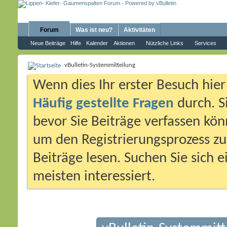
Forum
Was ist neu?
Aktivitäten
Neue Beiträge
Hilfe
Kalender
Aktionen
Nützliche Links
Services
vBulletin-Systemmitteilung
Wenn dies Ihr erster Besuch hier i
Häufig gestellte Fragen
durch. S
bevor Sie Beiträge verfassen könn
um den Registrierungsprozess zu 
Beiträge lesen. Suchen Sie sich 
meisten interessiert.