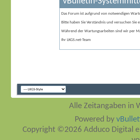
vBulletin-Systemmitt
Das Forum ist aufgrund von notwendigen Wart
Bitte haben Sie Verständnis und versuchen Sie e
Während der Wartungsarbeiten sind wir per Ma
Ihr LKGS.net-Team
Alle Zeitangaben in W
Powered by
vBulle
Copyright ©2026 Adduco Digital e.K