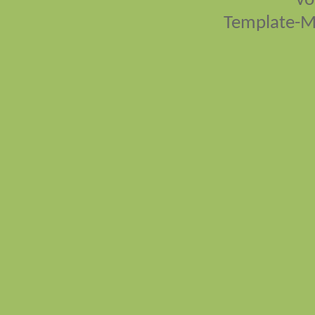
vo
Template-M