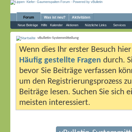
Forum
Was ist neu?
Aktivitäten
Neue Beiträge
Hilfe
Kalender
Aktionen
Nützliche Links
Services
vBulletin-Systemmitteilung
Wenn dies Ihr erster Besuch hier i
Häufig gestellte Fragen
durch. S
bevor Sie Beiträge verfassen könn
um den Registrierungsprozess zu 
Beiträge lesen. Suchen Sie sich 
meisten interessiert.