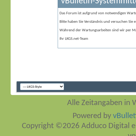
vBulletin-Systemmitt
Das Forum ist aufgrund von notwendigen Wart
Bitte haben Sie Verständnis und versuchen Sie e
Während der Wartungsarbeiten sind wir per Ma
Ihr LKGS.net-Team
Alle Zeitangaben in W
Powered by
vBulle
Copyright ©2026 Adduco Digital e.K