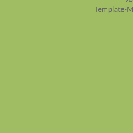
vo
Template-M