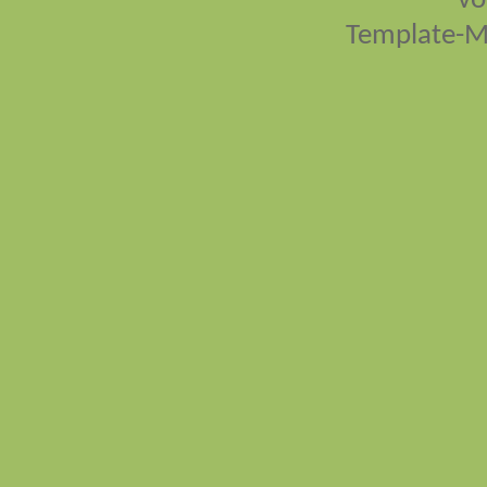
vo
Template-M