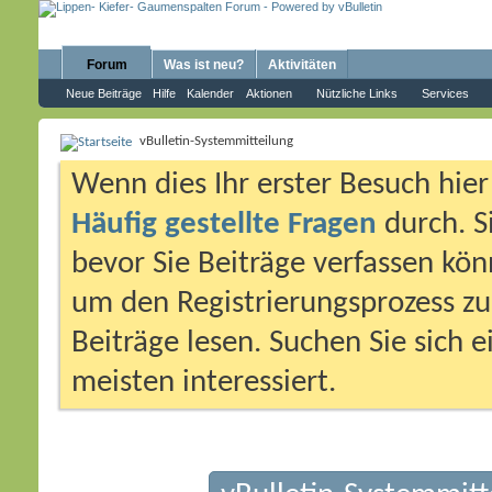
Forum
Was ist neu?
Aktivitäten
Neue Beiträge
Hilfe
Kalender
Aktionen
Nützliche Links
Services
vBulletin-Systemmitteilung
Wenn dies Ihr erster Besuch hier i
Häufig gestellte Fragen
durch. S
bevor Sie Beiträge verfassen könn
um den Registrierungsprozess zu 
Beiträge lesen. Suchen Sie sich 
meisten interessiert.