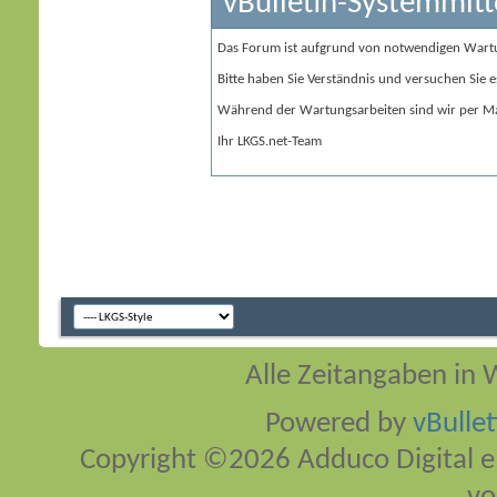
vBulletin-Systemmitt
Das Forum ist aufgrund von notwendigen Wart
Bitte haben Sie Verständnis und versuchen Sie e
Während der Wartungsarbeiten sind wir per Ma
Ihr LKGS.net-Team
Alle Zeitangaben in W
Powered by
vBulle
Copyright ©2026 Adduco Digital e.K