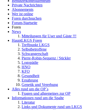
Benutzerkontrollzentrum
Private Nachrichten
Abonnements
Wer ist online
Foren durchsuchen
Forum-Startseite
Foren
News
Mitteilungen für User und Gäste !!!
HauptLKGS Foren
Treffpunkt LKGS
Selbstbetroffene
Schwangerschaft
Pierre-Robin-Sequenz / Stickler
Logopädie
HNO
KFO
Gesundheit
Ernährung
Genetik und Vererbung
Alles rund um die OP´s
Fragen und allgemeines zur OP
Informationen rund um die Spalte
Literatur
Links und Dokumente rund um LKGS