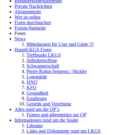
Benutzerkontrollzentrum
Private Nachrichten
Abonnements
Wer ist online
Foren durchsuchen
Forum-Startseite
Foren
News
Mitteilungen für User und Gäste !!!
HauptLKGS Foren
Treffpunkt LKGS
Selbstbetroffene
Schwangerschaft
Pierre-Robin-Sequenz / Stickler
Logopädie
HNO
KFO
Gesundheit
Ernährung
Genetik und Vererbung
Alles rund um die OP´s
Fragen und allgemeines zur OP
Informationen rund um die Spalte
Literatur
Links und Dokumente rund um LKGS