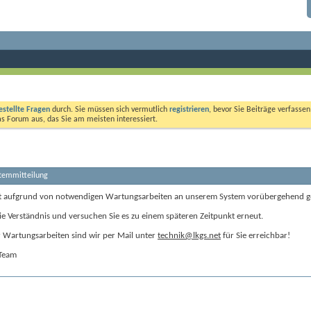
estellte Fragen
durch. Sie müssen sich vermutlich
registrieren
, bevor Sie Beiträge verfasse
das Forum aus, das Sie am meisten interessiert.
stemmitteilung
t aufgrund von notwendigen Wartungsarbeiten an unserem System vorübergehend g
ie Verständnis und versuchen Sie es zu einem späteren Zeitpunkt erneut.
Wartungsarbeiten sind wir per Mail unter
technik@lkgs.net
für Sie erreichbar!
-Team