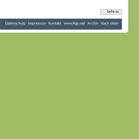
Gehe zu:
Datenschutz
Impressum
Kontakt
www.lkgs.net
Archiv
Nach oben