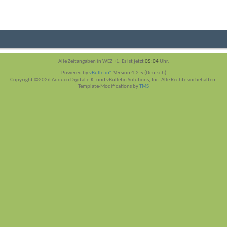
Alle Zeitangaben in WEZ +1. Es ist jetzt
05:04
Uhr.
Powered by
vBulletin®
Version 4.2.5 (Deutsch)
Copyright ©2026 Adduco Digital e.K. und vBulletin Solutions, Inc. Alle Rechte vorbehalten.
Template-Modifications by
TMS