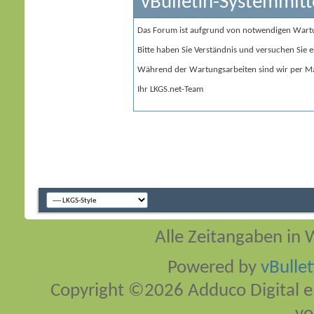
vBulletin-Systemmitt
Das Forum ist aufgrund von notwendigen Wart
Bitte haben Sie Verständnis und versuchen Sie e
Während der Wartungsarbeiten sind wir per Ma
Ihr LKGS.net-Team
Alle Zeitangaben in W
Powered by
vBulle
Copyright ©2026 Adduco Digital e.K