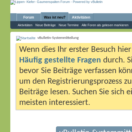
Forum
Was ist neu?
Aktivitäten
Aktivitäten
Neue Beiträge
Neue Termine
Alle Foren als gelesen markieren
vBulletin-Systemmitteilung
Wenn dies Ihr erster Besuch hier i
Häufig gestellte Fragen
durch. S
bevor Sie Beiträge verfassen könn
um den Registrierungsprozess zu 
Beiträge lesen. Suchen Sie sich 
meisten interessiert.