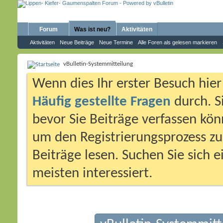
Forum
Was ist neu?
Aktivitäten
Aktivitäten
Neue Beiträge
Neue Termine
Alle Foren als gelesen markieren
vBulletin-Systemmitteilung
Wenn dies Ihr erster Besuch hier i
Häufig gestellte Fragen
durch. S
bevor Sie Beiträge verfassen könn
um den Registrierungsprozess zu 
Beiträge lesen. Suchen Sie sich 
meisten interessiert.