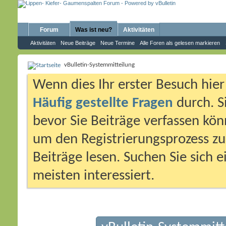
Forum
Was ist neu?
Aktivitäten
Aktivitäten
Neue Beiträge
Neue Termine
Alle Foren als gelesen markieren
vBulletin-Systemmitteilung
Wenn dies Ihr erster Besuch hier i
Häufig gestellte Fragen
durch. S
bevor Sie Beiträge verfassen könn
um den Registrierungsprozess zu 
Beiträge lesen. Suchen Sie sich 
meisten interessiert.