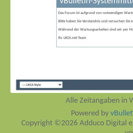
vBulletin-Systemmitt
Das Forum ist aufgrund von notwendigen Wart
Bitte haben Sie Verständnis und versuchen Sie e
Während der Wartungsarbeiten sind wir per Ma
Ihr LKGS.net-Team
Alle Zeitangaben in W
Powered by
vBulle
Copyright ©2026 Adduco Digital e.K