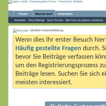
Forum
Was ist neu?
Aktivitäten
Aktivitäten
Neue Beiträge
Neue Termine
Alle Foren als gelesen markieren
vBulletin-Systemmitteilung
Wenn dies Ihr erster Besuch hier i
Häufig gestellte Fragen
durch. S
bevor Sie Beiträge verfassen könn
um den Registrierungsprozess zu 
Beiträge lesen. Suchen Sie sich 
meisten interessiert.