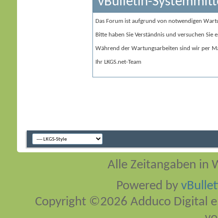
vBulletin-Systemmitt
Das Forum ist aufgrund von notwendigen Wart
Bitte haben Sie Verständnis und versuchen Sie e
Während der Wartungsarbeiten sind wir per Ma
Ihr LKGS.net-Team
Alle Zeitangaben in W
Powered by
vBulle
Copyright ©2026 Adduco Digital e.K