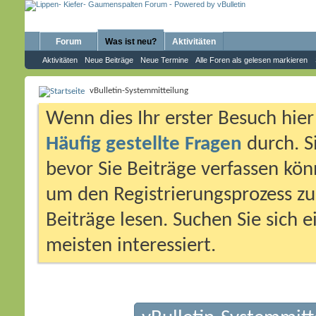
Forum
Was ist neu?
Aktivitäten
Aktivitäten
Neue Beiträge
Neue Termine
Alle Foren als gelesen markieren
vBulletin-Systemmitteilung
Wenn dies Ihr erster Besuch hier i
Häufig gestellte Fragen
durch. S
bevor Sie Beiträge verfassen könn
um den Registrierungsprozess zu 
Beiträge lesen. Suchen Sie sich 
meisten interessiert.