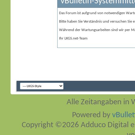
vBulletin-Systemmitt
Das Forum ist aufgrund von notwendigen Wart
Bitte haben Sie Verständnis und versuchen Sie e
Während der Wartungsarbeiten sind wir per Ma
Ihr LKGS.net-Team
Alle Zeitangaben in W
Powered by
vBulle
Copyright ©2026 Adduco Digital e.K