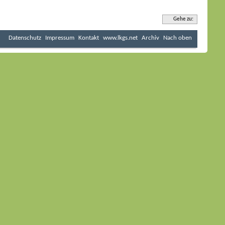
Gehe zu:
Datenschutz
Impressum
Kontakt
www.lkgs.net
Archiv
Nach oben