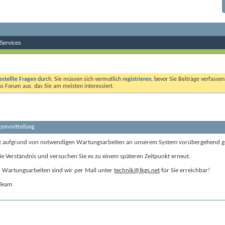
Services
estellte Fragen
durch. Sie müssen sich vermutlich
registrieren
, bevor Sie Beiträge verfasse
das Forum aus, das Sie am meisten interessiert.
stemmitteilung
t aufgrund von notwendigen Wartungsarbeiten an unserem System vorübergehend g
ie Verständnis und versuchen Sie es zu einem späteren Zeitpunkt erneut.
Wartungsarbeiten sind wir per Mail unter
technik@lkgs.net
für Sie erreichbar!
-Team