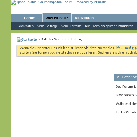
Forum
Was ist neu?
Aktivitäten
Aktivitäten
Neue Beiträge
Neue Termine
Alle Foren als gelesen markieren
vBulletin-Systemmitteilung
Wenn dies Ihr erster Besuch hier ist, lesen Sie bitte zuerst die
Hilfe - Häufig g
starten. Sie können auch jetzt schon Beiträge lesen. Suchen Sie sich einfach 
vBulletin-Sy
Das Forum is
Bitte haben S
Während der 
Ihr LKGS.net