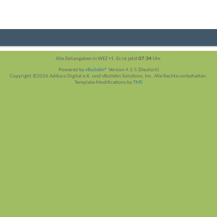
Alle Zeitangaben in WEZ +1. Es ist jetzt
07:34
Uhr.
Powered by
vBulletin®
Version 4.2.5 (Deutsch)
Copyright ©2026 Adduco Digital e.K. und vBulletin Solutions, Inc. Alle Rechte vorbehalten.
Template-Modifications by
TMS