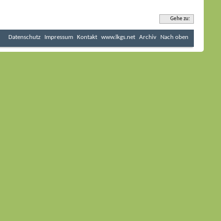
Gehe zu:
Datenschutz
Impressum
Kontakt
www.lkgs.net
Archiv
Nach oben