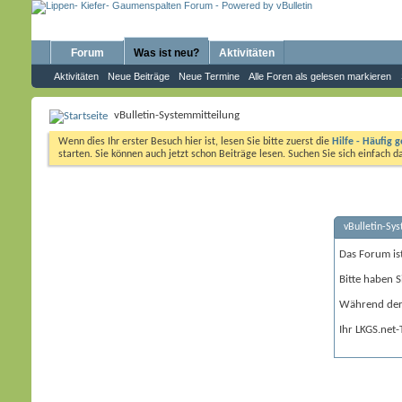
Forum
Was ist neu?
Aktivitäten
Aktivitäten
Neue Beiträge
Neue Termine
Alle Foren als gelesen markieren
vBulletin-Systemmitteilung
Wenn dies Ihr erster Besuch hier ist, lesen Sie bitte zuerst die
Hilfe - Häufig g
starten. Sie können auch jetzt schon Beiträge lesen. Suchen Sie sich einfach 
vBulletin-Sy
Das Forum is
Bitte haben S
Während der 
Ihr LKGS.net