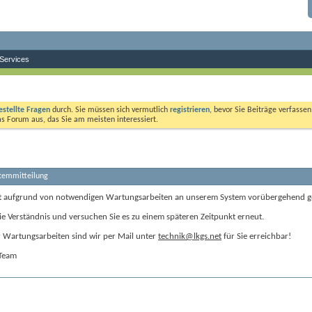
Services
estellte Fragen
durch. Sie müssen sich vermutlich
registrieren
, bevor Sie Beiträge verfasse
das Forum aus, das Sie am meisten interessiert.
stemmitteilung
t aufgrund von notwendigen Wartungsarbeiten an unserem System vorübergehend g
ie Verständnis und versuchen Sie es zu einem späteren Zeitpunkt erneut.
Wartungsarbeiten sind wir per Mail unter
technik@lkgs.net
für Sie erreichbar!
-Team