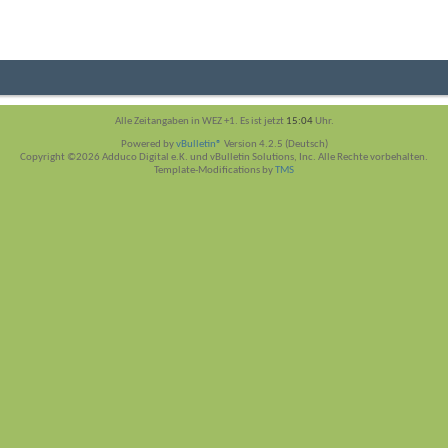
Alle Zeitangaben in WEZ +1. Es ist jetzt
15:04
Uhr.
Powered by
vBulletin®
Version 4.2.5 (Deutsch)
Copyright ©2026 Adduco Digital e.K. und vBulletin Solutions, Inc. Alle Rechte vorbehalten.
Template-Modifications by
TMS