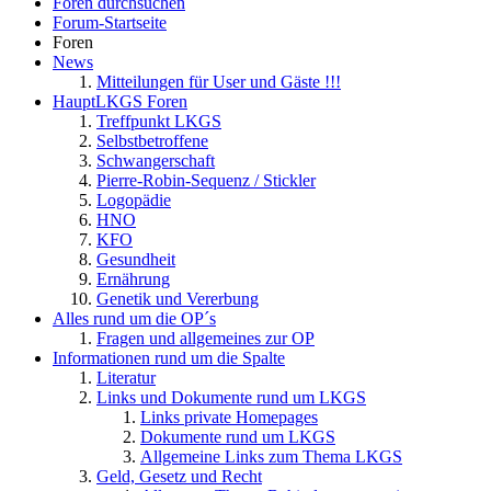
Foren durchsuchen
Forum-Startseite
Foren
News
Mitteilungen für User und Gäste !!!
HauptLKGS Foren
Treffpunkt LKGS
Selbstbetroffene
Schwangerschaft
Pierre-Robin-Sequenz / Stickler
Logopädie
HNO
KFO
Gesundheit
Ernährung
Genetik und Vererbung
Alles rund um die OP´s
Fragen und allgemeines zur OP
Informationen rund um die Spalte
Literatur
Links und Dokumente rund um LKGS
Links private Homepages
Dokumente rund um LKGS
Allgemeine Links zum Thema LKGS
Geld, Gesetz und Recht