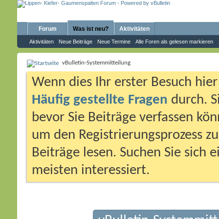
Forum
Was ist neu?
Aktivitäten
Aktivitäten
Neue Beiträge
Neue Termine
Alle Foren als gelesen markieren
vBulletin-Systemmitteilung
Wenn dies Ihr erster Besuch hier i
Häufig gestellte Fragen
durch. S
bevor Sie Beiträge verfassen könn
um den Registrierungsprozess zu 
Beiträge lesen. Suchen Sie sich 
meisten interessiert.