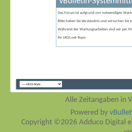
vBulletin-Systemmitt
Das Forum ist aufgrund von notwendigen Wart
Bitte haben Sie Verständnis und versuchen Sie e
Während der Wartungsarbeiten sind wir per Ma
Ihr LKGS.net-Team
Alle Zeitangaben in W
Powered by
vBulle
Copyright ©2026 Adduco Digital e.K