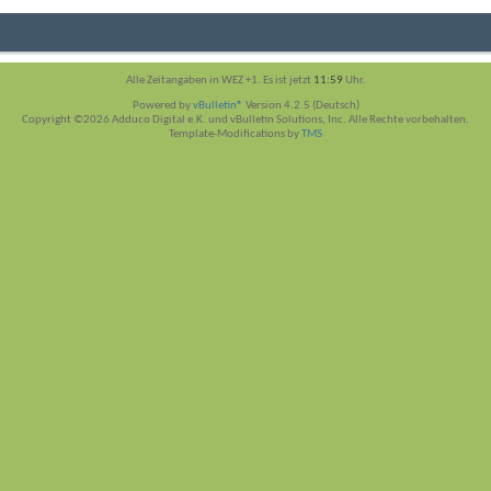
Alle Zeitangaben in WEZ +1. Es ist jetzt
11:59
Uhr.
Powered by
vBulletin®
Version 4.2.5 (Deutsch)
Copyright ©2026 Adduco Digital e.K. und vBulletin Solutions, Inc. Alle Rechte vorbehalten.
Template-Modifications by
TMS