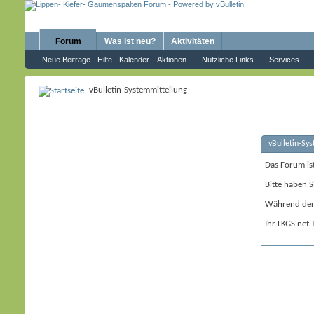
Forum
Was ist neu?
Aktivitäten
Neue Beiträge
Hilfe
Kalender
Aktionen
Nützliche Links
Services
vBulletin-Systemmitteilung
vBulletin-Sy
Das Forum is
Bitte haben S
Während der 
Ihr LKGS.net