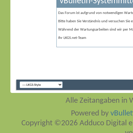
vBulletin-Systemmitt
Das Forum ist aufgrund von notwendigen Wart
Bitte haben Sie Verständnis und versuchen Sie e
Während der Wartungsarbeiten sind wir per Ma
Ihr LKGS.net-Team
Alle Zeitangaben in W
Powered by
vBulle
Copyright ©2026 Adduco Digital e.K