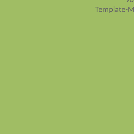
vo
Template-M