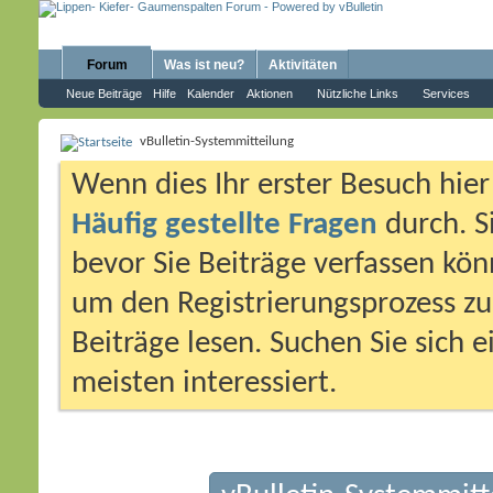
Forum
Was ist neu?
Aktivitäten
Neue Beiträge
Hilfe
Kalender
Aktionen
Nützliche Links
Services
vBulletin-Systemmitteilung
Wenn dies Ihr erster Besuch hier i
Häufig gestellte Fragen
durch. S
bevor Sie Beiträge verfassen könn
um den Registrierungsprozess zu 
Beiträge lesen. Suchen Sie sich 
meisten interessiert.