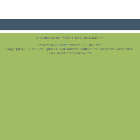
Alle Zeitangaben in WEZ +1. Es ist jetzt
01:37
Uhr.
Powered by
vBulletin®
Version 4.2.5 (Deutsch)
Copyright ©2026 Adduco Digital e.K. und vBulletin Solutions, Inc. Alle Rechte vorbehalten.
Template-Modifications by
TMS