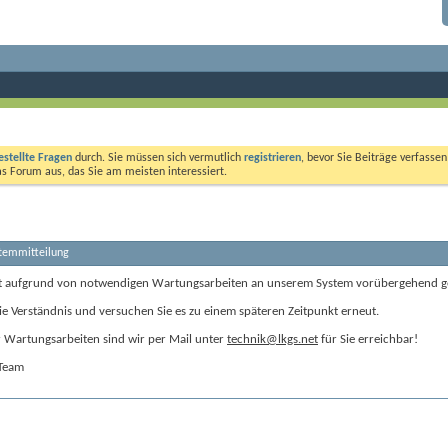
estellte Fragen
durch. Sie müssen sich vermutlich
registrieren
, bevor Sie Beiträge verfasse
das Forum aus, das Sie am meisten interessiert.
stemmitteilung
t aufgrund von notwendigen Wartungsarbeiten an unserem System vorübergehend g
ie Verständnis und versuchen Sie es zu einem späteren Zeitpunkt erneut.
Wartungsarbeiten sind wir per Mail unter
technik@lkgs.net
für Sie erreichbar!
-Team