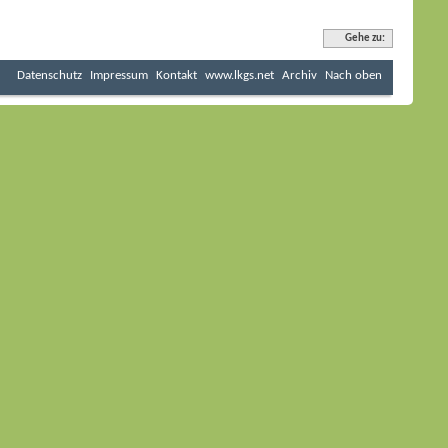
Gehe zu:
Datenschutz
Impressum
Kontakt
www.lkgs.net
Archiv
Nach oben