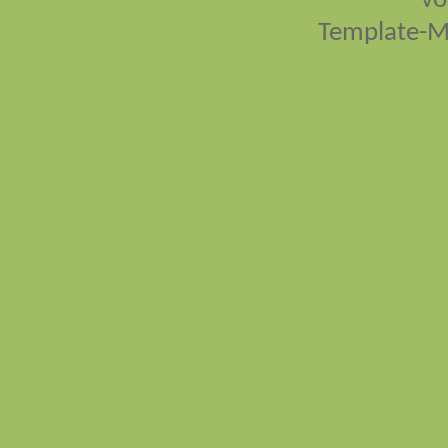
vo
Template-M