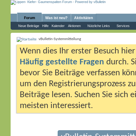
Forum
Was ist neu?
Aktivitäten
Neue Beiträge
Hilfe
Kalender
Aktionen
Nützliche Links
Services
vBulletin-Systemmitteilung
Wenn dies Ihr erster Besuch hier i
Häufig gestellte Fragen
durch. S
bevor Sie Beiträge verfassen könn
um den Registrierungsprozess zu 
Beiträge lesen. Suchen Sie sich 
meisten interessiert.