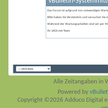
vBulletin-Systemmitt
Das Forum ist aufgrund von notwendigen Wart
Bitte haben Sie Verständnis und versuchen Sie e
Während der Wartungsarbeiten sind wir per Ma
Ihr LKGS.net-Team
Alle Zeitangaben in W
Powered by
vBulle
Copyright ©2026 Adduco Digital e.K