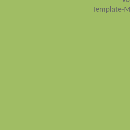
vo
Template-M