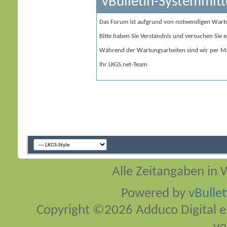
vBulletin-Systemmitt
Das Forum ist aufgrund von notwendigen Wart
Bitte haben Sie Verständnis und versuchen Sie e
Während der Wartungsarbeiten sind wir per Ma
Ihr LKGS.net-Team
Alle Zeitangaben in W
Powered by
vBulle
Copyright ©2026 Adduco Digital e.K