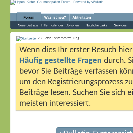
Forum
Was ist neu?
Aktivitäten
Neue Beiträge
Hilfe
Kalender
Aktionen
Nützliche Links
Services
vBulletin-Systemmitteilung
Wenn dies Ihr erster Besuch hier i
Häufig gestellte Fragen
durch. S
bevor Sie Beiträge verfassen könn
um den Registrierungsprozess zu 
Beiträge lesen. Suchen Sie sich 
meisten interessiert.