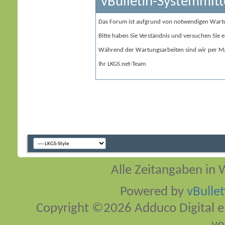
vBulletin-Systemmitt
Das Forum ist aufgrund von notwendigen Wart
Bitte haben Sie Verständnis und versuchen Sie e
Während der Wartungsarbeiten sind wir per Ma
Ihr LKGS.net-Team
Alle Zeitangaben in W
Powered by
vBulle
Copyright ©2026 Adduco Digital e.K