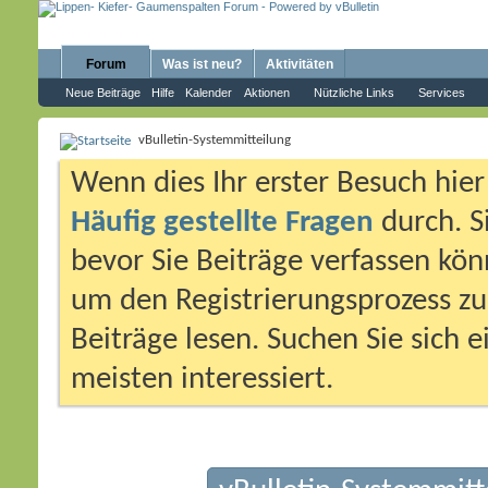
Forum
Was ist neu?
Aktivitäten
Neue Beiträge
Hilfe
Kalender
Aktionen
Nützliche Links
Services
vBulletin-Systemmitteilung
Wenn dies Ihr erster Besuch hier i
Häufig gestellte Fragen
durch. S
bevor Sie Beiträge verfassen könn
um den Registrierungsprozess zu 
Beiträge lesen. Suchen Sie sich 
meisten interessiert.