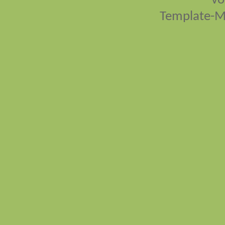
vo
Template-M