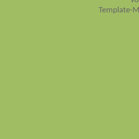
vo
Template-M