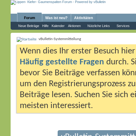
Forum
Was ist neu?
Aktivitäten
Neue Beiträge
Hilfe
Kalender
Aktionen
Nützliche Links
Services
vBulletin-Systemmitteilung
Wenn dies Ihr erster Besuch hier i
Häufig gestellte Fragen
durch. S
bevor Sie Beiträge verfassen könn
um den Registrierungsprozess zu 
Beiträge lesen. Suchen Sie sich 
meisten interessiert.