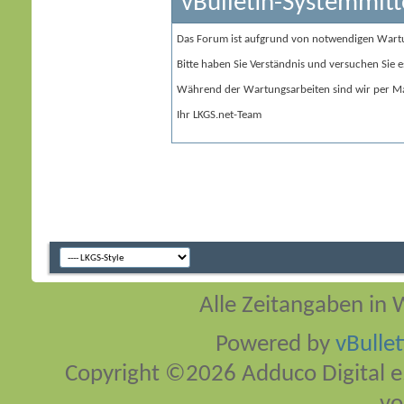
vBulletin-Systemmitt
Das Forum ist aufgrund von notwendigen Wart
Bitte haben Sie Verständnis und versuchen Sie e
Während der Wartungsarbeiten sind wir per Ma
Ihr LKGS.net-Team
Alle Zeitangaben in W
Powered by
vBulle
Copyright ©2026 Adduco Digital e.K