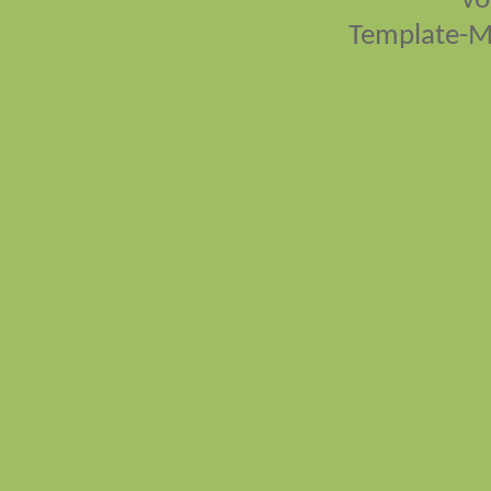
vo
Template-M