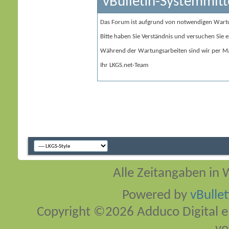
vBulletin-Systemmitt
Das Forum ist aufgrund von notwendigen Wart
Bitte haben Sie Verständnis und versuchen Sie e
Während der Wartungsarbeiten sind wir per Ma
Ihr LKGS.net-Team
Alle Zeitangaben in W
Powered by
vBulle
Copyright ©2026 Adduco Digital e.K