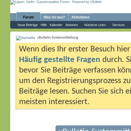
Forum
Was ist neu?
Aktivitäten
Neue Beiträge
Hilfe
Kalender
Aktionen
Nützliche Links
Services
vBulletin-Systemmitteilung
Wenn dies Ihr erster Besuch hier i
Häufig gestellte Fragen
durch. S
bevor Sie Beiträge verfassen könn
um den Registrierungsprozess zu 
Beiträge lesen. Suchen Sie sich 
meisten interessiert.