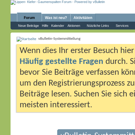
Forum
Was ist neu?
Aktivitäten
Neue Beiträge
Hilfe
Kalender
Aktionen
Nützliche Links
Services
vBulletin-Systemmitteilung
Wenn dies Ihr erster Besuch hier i
Häufig gestellte Fragen
durch. S
bevor Sie Beiträge verfassen könn
um den Registrierungsprozess zu 
Beiträge lesen. Suchen Sie sich 
meisten interessiert.