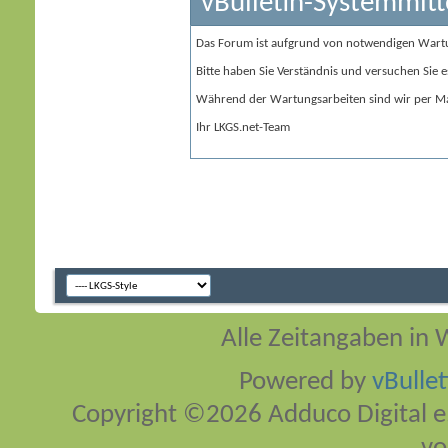
vBulletin-Systemmitt
Das Forum ist aufgrund von notwendigen Wart
Bitte haben Sie Verständnis und versuchen Sie e
Während der Wartungsarbeiten sind wir per Ma
Ihr LKGS.net-Team
Alle Zeitangaben in W
Powered by
vBulle
Copyright ©2026 Adduco Digital e.K