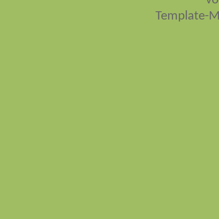
vo
Template-M