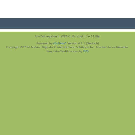
Alle Zeitangaben in WEZ +1. Es ist jetzt
16:25
Uhr.
Powered by
vBulletin®
Version 4.2.5 (Deutsch)
Copyright ©2026 Adduco Digital e.K. und vBulletin Solutions, Inc. Alle Rechte vorbehalten.
Template-Modifications by
TMS