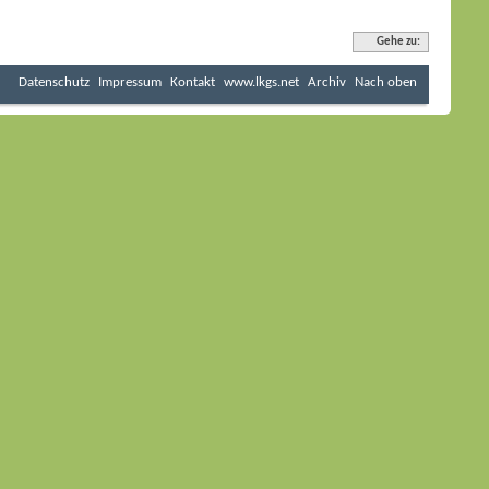
Gehe zu:
Datenschutz
Impressum
Kontakt
www.lkgs.net
Archiv
Nach oben