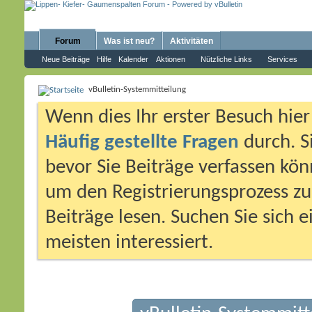
Forum
Was ist neu?
Aktivitäten
Neue Beiträge
Hilfe
Kalender
Aktionen
Nützliche Links
Services
vBulletin-Systemmitteilung
Wenn dies Ihr erster Besuch hier i
Häufig gestellte Fragen
durch. S
bevor Sie Beiträge verfassen könn
um den Registrierungsprozess zu 
Beiträge lesen. Suchen Sie sich 
meisten interessiert.