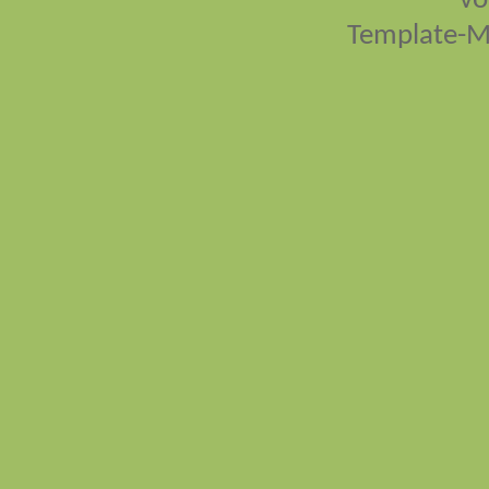
vo
Template-M