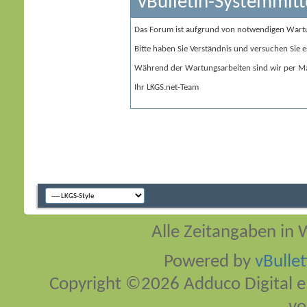
vBulletin-Systemmitt
Das Forum ist aufgrund von notwendigen Wart
Bitte haben Sie Verständnis und versuchen Sie e
Während der Wartungsarbeiten sind wir per Ma
Ihr LKGS.net-Team
Alle Zeitangaben in W
Powered by
vBulle
Copyright ©2026 Adduco Digital e.K