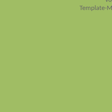
vo
Template-M