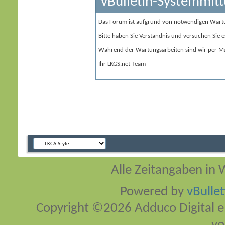
vBulletin-Systemmitt
Das Forum ist aufgrund von notwendigen Wart
Bitte haben Sie Verständnis und versuchen Sie e
Während der Wartungsarbeiten sind wir per Ma
Ihr LKGS.net-Team
Alle Zeitangaben in W
Powered by
vBulle
Copyright ©2026 Adduco Digital e.K