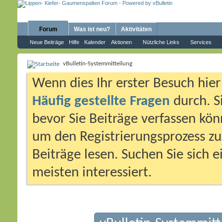
Forum
Was ist neu?
Aktivitäten
Neue Beiträge
Hilfe
Kalender
Aktionen
Nützliche Links
Services
vBulletin-Systemmitteilung
Wenn dies Ihr erster Besuch hier i
Häufig gestellte Fragen
durch. S
bevor Sie Beiträge verfassen könn
um den Registrierungsprozess zu 
Beiträge lesen. Suchen Sie sich 
meisten interessiert.