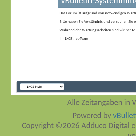
vBulletin-Systemmitt
Das Forum ist aufgrund von notwendigen Wart
Bitte haben Sie Verständnis und versuchen Sie e
Während der Wartungsarbeiten sind wir per Ma
Ihr LKGS.net-Team
Alle Zeitangaben in W
Powered by
vBulle
Copyright ©2026 Adduco Digital e.K