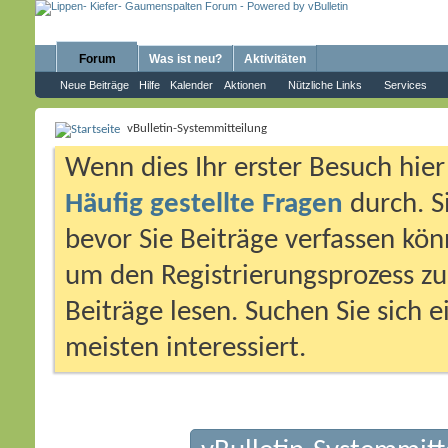
Forum
Was ist neu?
Aktivitäten
Neue Beiträge
Hilfe
Kalender
Aktionen
Nützliche Links
Services
vBulletin-Systemmitteilung
Wenn dies Ihr erster Besuch hier i
Häufig gestellte Fragen
durch. S
bevor Sie Beiträge verfassen könn
um den Registrierungsprozess zu 
Beiträge lesen. Suchen Sie sich 
meisten interessiert.