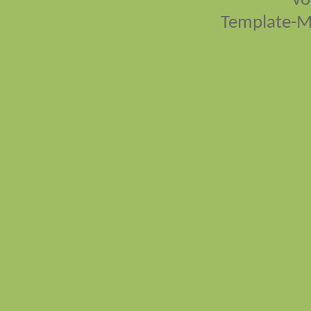
vo
Template-M