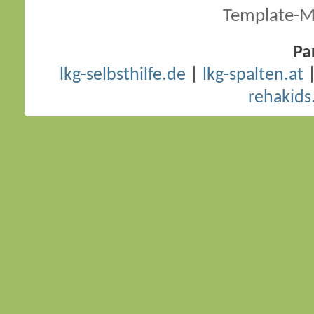
Template-M
Pa
lkg-selbsthilfe.de
|
lkg-spalten.at
rehakids