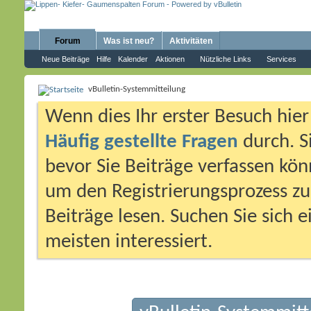
Forum
Was ist neu?
Aktivitäten
Neue Beiträge
Hilfe
Kalender
Aktionen
Nützliche Links
Services
vBulletin-Systemmitteilung
Wenn dies Ihr erster Besuch hier i
Häufig gestellte Fragen
durch. S
bevor Sie Beiträge verfassen könn
um den Registrierungsprozess zu 
Beiträge lesen. Suchen Sie sich 
meisten interessiert.