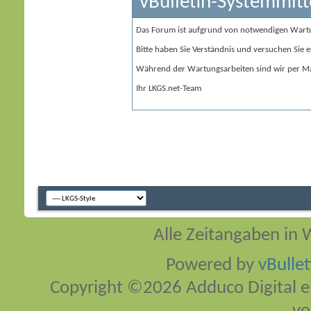
vBulletin-Systemmitt
Das Forum ist aufgrund von notwendigen Wart
Bitte haben Sie Verständnis und versuchen Sie e
Während der Wartungsarbeiten sind wir per Ma
Ihr LKGS.net-Team
Alle Zeitangaben in W
Powered by
vBulle
Copyright ©2026 Adduco Digital e.K