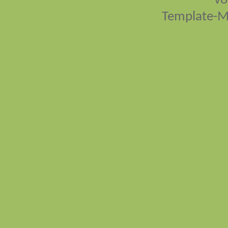
vo
Template-M