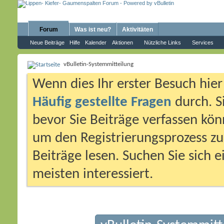
Forum
Was ist neu?
Aktivitäten
Neue Beiträge
Hilfe
Kalender
Aktionen
Nützliche Links
Services
vBulletin-Systemmitteilung
Wenn dies Ihr erster Besuch hier i
Häufig gestellte Fragen
durch. S
bevor Sie Beiträge verfassen könn
um den Registrierungsprozess zu 
Beiträge lesen. Suchen Sie sich 
meisten interessiert.