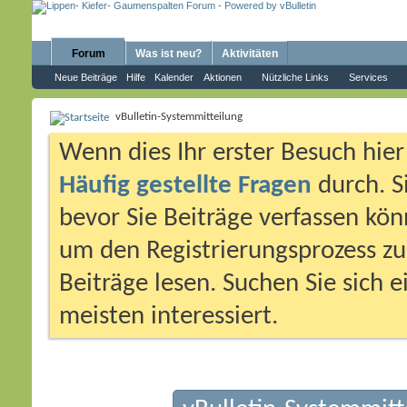
Forum
Was ist neu?
Aktivitäten
Neue Beiträge
Hilfe
Kalender
Aktionen
Nützliche Links
Services
vBulletin-Systemmitteilung
Wenn dies Ihr erster Besuch hier i
Häufig gestellte Fragen
durch. S
bevor Sie Beiträge verfassen könn
um den Registrierungsprozess zu 
Beiträge lesen. Suchen Sie sich 
meisten interessiert.