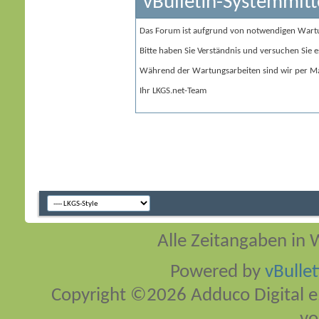
vBulletin-Systemmitt
Das Forum ist aufgrund von notwendigen Wart
Bitte haben Sie Verständnis und versuchen Sie e
Während der Wartungsarbeiten sind wir per Ma
Ihr LKGS.net-Team
Alle Zeitangaben in W
Powered by
vBulle
Copyright ©2026 Adduco Digital e.K