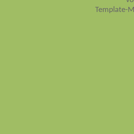
vo
Template-M